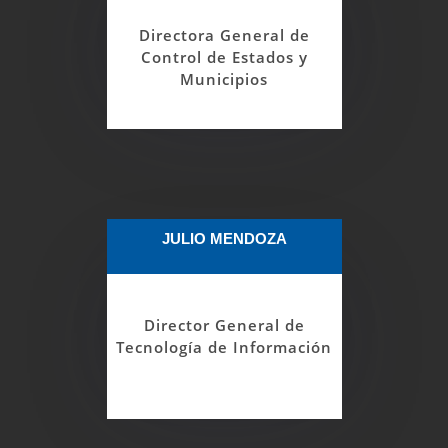
sobre los estados, los municipios, los
distritos, distritos metropolitanos, demás
Directora General de
entes locales y sus respectivos órganos.
Control de Estados y
Municipios
JULIO MENDOZA
Gestionar eficiente y eficazmente la
infraestructura tecnológica de información
y comunicación de la Contraloría General
Director General de
de la República.
Tecnología de Información