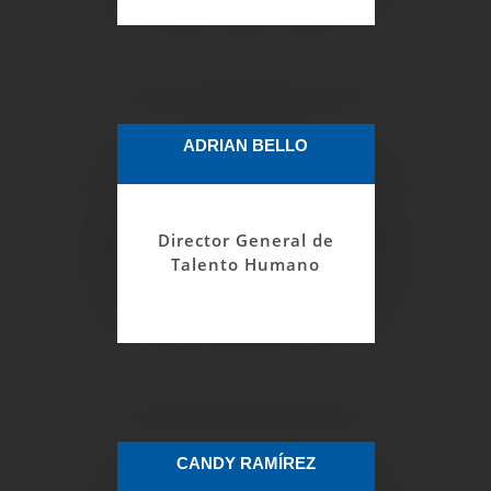
ADRIAN BELLO
Es la dependencia encargada del diseño,
implantación y ejecución de programas en
materia de desarrollo y administración de
Director General de
Talento Humano.
Talento Humano
CANDY RAMÍREZ