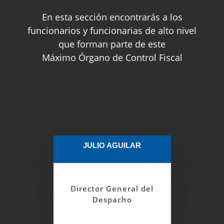
En esta sección encontrarás a los
funcionarios y funcionarias de alto nivel
que forman parte de este
Máximo Órgano de Control Fiscal
JULIO AGUILAR
Planificar, coordinar y dirigir la asistencia
logística, administrativa y de apoyo para
el cumplimiento de los fines de forma
Director General del
oportuna, adecuada y efectiva.
Despacho