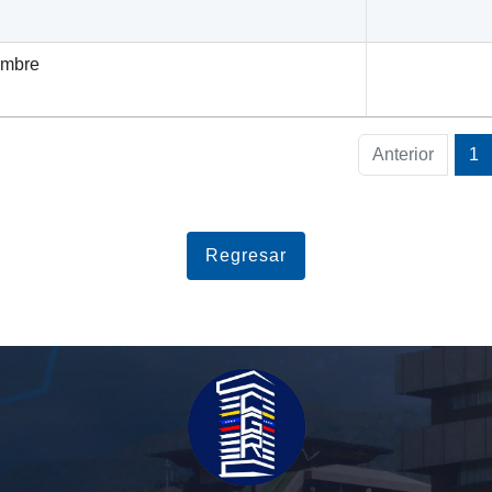
embre
Anterior
1
Regresar