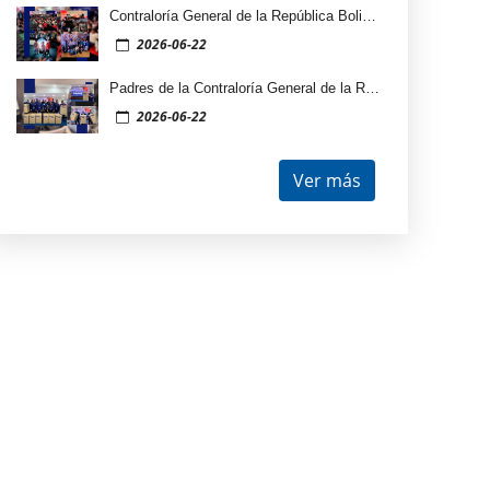
Contraloría General de la República Bolivariana de Venezuela promueve el desarrollo infantil y juvenil con visita guiada a la “Expo Niñas y Niños Productores”
2026-06-22
Padres de la Contraloría General de la República Bolivariana de Venezuela fueron homenajeados en su día
2026-06-22
Ver más