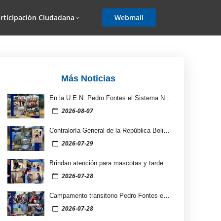
rticipación Ciudadana
Webmail
Más Noticias
En la U.E.N. Pedro Fontes el Sistema Nacional de Orquestas y Coros Juveniles e Infantiles de Venezuela llevó música y alegría a los niños y familias
2026-08-07
Contraloría General de la República Bolivariana de Venezuela organiza actividades para transformar momentos difíciles en sonrisas de las niñas y niños
2026-07-29
Brindan atención para mascotas y tarde de dulces para niños en el campamento transitorio Pedro Fontes
2026-07-28
Campamento transitorio Pedro Fontes en La Vega recibe a familias del estado La Guaira
2026-07-28