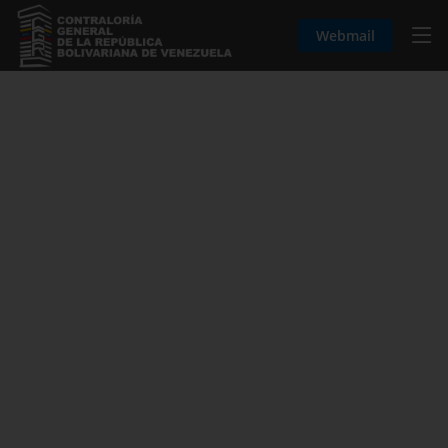
Webmail